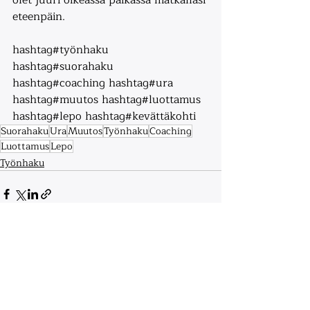
olet juuri oikeassa paikassa matkallasi 
eteenpäin. 
hashtag#työnhaku 
hashtag#suorahaku 
hashtag#coaching hashtag#ura 
hashtag#muutos hashtag#luottamus 
hashtag#lepo hashtag#kevättäkohti
Suorahaku
Ura
Muutos
Työnhaku
Coaching
Luottamus
Lepo
Työnhaku
Recent Posts
See All