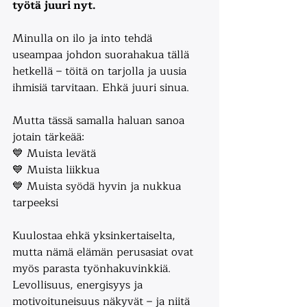
työtä juuri nyt.
Minulla on ilo ja into tehdä 
useampaa johdon suorahakua tällä 
hetkellä – töitä on tarjolla ja uusia 
ihmisiä tarvitaan. Ehkä juuri sinua.
Mutta tässä samalla haluan sanoa 
jotain tärkeää:
💙 Muista levätä
💙 Muista liikkua
💙 Muista syödä hyvin ja nukkua 
tarpeeksi
Kuulostaa ehkä yksinkertaiselta, 
mutta nämä elämän perusasiat ovat 
myös parasta työnhakuvinkkiä. 
Levollisuus, energisyys ja 
motivoituneisuus näkyvät – ja niitä 