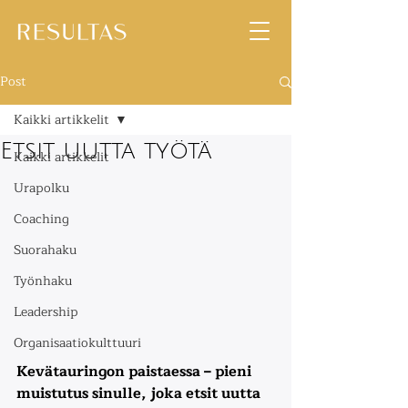
Post
Kaikki artikkelit
Etsit uutta työtä
Kaikki artikkelit
Urapolku
Coaching
Suorahaku
Työnhaku
Leadership
Organisaatiokulttuuri
Kevätauringon paistaessa – pieni 
muistutus sinulle, joka etsit uutta 