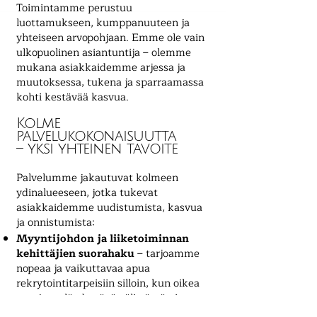
Toimintamme perustuu
luottamukseen, kumppanuuteen ja
yhteiseen arvopohjaan. Emme ole vain
ulkopuolinen asiantuntija – olemme
mukana asiakkaidemme arjessa ja
muutoksessa, tukena ja sparraamassa
kohti kestävää kasvua.
Kolme
palvelukokonaisuutta
– yksi yhteinen tavoite
Palvelumme jakautuvat kolmeen
ydinalueeseen, jotka tukevat
asiakkaidemme uudistumista, kasvua
ja onnistumista:
Myyntijohdon ja liiketoiminnan
kehittäjien suorahaku
– tarjoamme
nopeaa ja vaikuttavaa apua
rekrytointitarpeisiin silloin, kun oikea
osaaja on löydettävä välittömästi
Executive Coaching
– tuemme