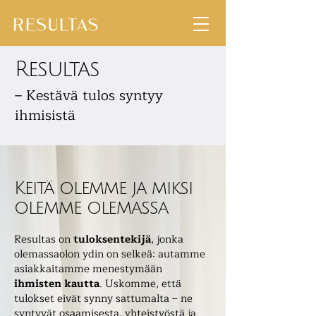
Resultas
– Kestävä tulos syntyy
ihmisistä
Keitä olemme ja miksi
olemme olemassa
Resultas on
tuloksentekijä
, jonka
olemassaolon ydin on selkeä: autamme
asiakkaitamme menestymään
ihmisten kautta
. Uskomme, että
tulokset eivät synny sattumalta – ne
syntyvät osaamisesta, yhteistyöstä ja