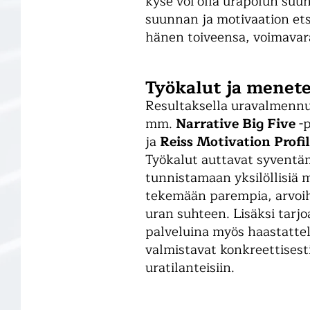
kyse voi olla urapolun suun
suunnan ja motivaation ets
hänen toiveensa, voimavara
Työkalut ja menet
Resultaksella uravalmenn
mm.
Narrative Big Five
-p
ja
Reiss Motivation Profi
Työkalut auttavat syventä
tunnistamaan yksilöllisiä m
tekemään parempia, arvoih
uran suhteen. Lisäksi tarjo
palveluina myös haastattel
valmistavat konkreettisest
uratilanteisiin.