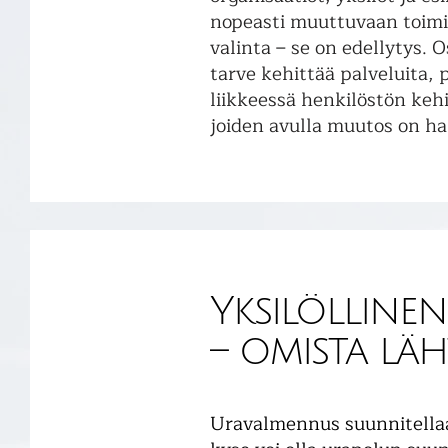
nopeasti muuttuvaan toimi
valinta – se on edellytys.
tarve kehittää palveluita, 
liikkeessä henkilöstön keh
joiden avulla muutos on ha
Yksilölline
– omista lä
Uravalmennus suunnitellaan