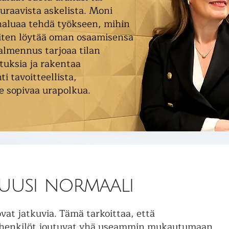
raavista askelista. Moni
 haluaa tehdä työkseen, mihin
iten löytää oman osaamisensa
almennus tarjoaa tilan
tuksia ja rakentaa
ti tavoitteellista,
le sopivaa urapolkua.
uusi normaali
at jatkuvia. Tämä tarkoittaa, että
 esihenkilöt joutuvat yhä useammin mukautumaan