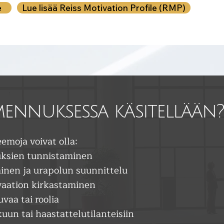
e
Lue lisää Reiss Motivation Profile (RMP)
ennuksessa käsitellään
moja voivat olla:
ksien tunnistaminen
inen ja urapolun suunnittelu
vaation kirkastaminen
vaa tai roolia
un tai haastattelutilanteisiin