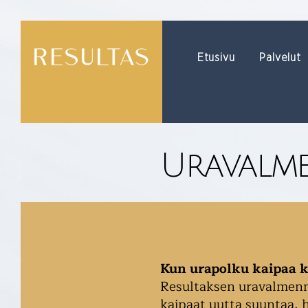
Etusivu
Palvelut
Uravalm
Kun urapolku kaipaa k
Resultaksen uravalmennu
kaipaat uutta suuntaa, h