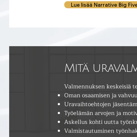
Lue lisää Narrative Big Fiv
Mitä uravalm
Valmennuksen keskeisiä tee
Oman osaamisen ja vahvuu
Uravaihtoehtojen jäsentäm
Työelämän arvojen ja moti
Askellus kohti uutta työnku
Valmistautuminen työnhaku