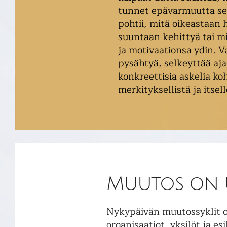
tunnet epävarmuutta seu
pohtii, mitä oikeastaan
suuntaan kehittyä tai m
ja motivaationsa ydin. V
pysähtyä, selkeyttää aja
konkreettisia askelia koh
merkityksellistä ja itsel
Muutos on 
Nykypäivän muutossyklit ov
organisaatiot, yksilöt ja