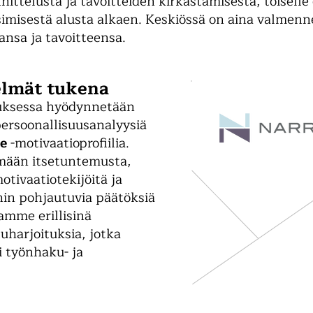
nittelusta ja tavoitteiden kirkastamisesta, toisell
imisestä alusta alkaen. Keskiössä on aina valmenne
nsa ja tavoitteensa.
elmät tukena
uksessa hyödynnetään
ersoonallisuusanalyysiä
le
-motivaatioprofiilia.
mään itsetuntemusta,
otivaatiotekijöitä ja
in pohjautuvia päätöksiä
amme erillisinä
uharjoituksia, jotka
i työnhaku- ja