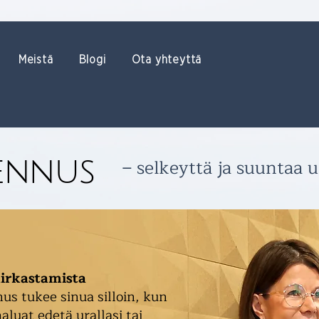
Meistä
Blogi
Ota yhteyttä
– selkeyttä ja suuntaa u
ennus
irkastamista
s tukee sinua silloin, kun
aluat edetä urallasi tai