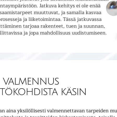
ntaympäristöön. Jatkuva kehitys ei ole enää
 Osaamistarpeet muuttuvat, ja samalla kasvaa
prosesseja ja liiketoimintaa. Tässä jatkuvassa
ittäminen tarjoaa rakenteet, tuen ja suunnan,
llittavissa ja jopa mahdollisuus uudistumiseen.
n valmennus
htökohdista käsin
 aina yksilöllisesti valmennettavan tarpeiden mu