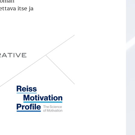
e oman
ttava itse ja