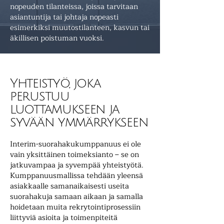
nopeuden tilanteissa, joissa tarvitaan
asiantuntija tai johtaja nopeasti
esimerkiksi muutostilanteen, kasvun tai
äkillisen poistuman vuoksi.
Yhteistyö, joka
perustuu
luottamukseen ja
syvään ymmärrykseen
Interim-suorahakukumppanuus ei ole
vain yksittäinen toimeksianto – se on
jatkuvampaa ja syvempää yhteistyötä.
Kumppanuusmallissa tehdään yleensä
asiakkaalle samanaikaisesti useita
suorahakuja samaan aikaan ja samalla
hoidetaan muita rekrytointiprosessiin
liittyviä asioita ja toimenpiteitä