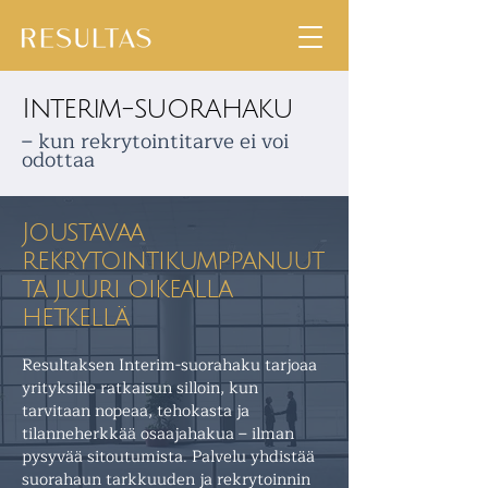
Interim-suorahaku
– kun rekrytointitarve ei voi
odottaa
Joustavaa
rekrytointikumppanuut
ta juuri oikealla
hetkellä
Resultaksen Interim-suorahaku tarjoaa
yrityksille ratkaisun silloin, kun
tarvitaan nopeaa, tehokasta ja
tilanneherkkää osaajahakua – ilman
pysyvää sitoutumista. Palvelu yhdistää
suorahaun tarkkuuden ja rekrytoinnin