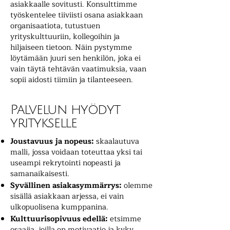
asiakkaalle sovitusti. Konsulttimme
työskentelee tiiviisti osana asiakkaan
organisaatiota, tutustuen
yrityskulttuuriin, kollegoihin ja
hiljaiseen tietoon. Näin pystymme
löytämään juuri sen henkilön, joka ei
vain täytä tehtävän vaatimuksia, vaan
sopii aidosti tiimiin ja tilanteeseen.
Palvelun hyödyt
yritykselle
Joustavuus ja nopeus:
skaalautuva
malli, jossa voidaan toteuttaa yksi tai
useampi rekrytointi nopeasti ja
samanaikaisesti.
Syvällinen asiakasymmärrys:
olemme
sisällä asiakkaan arjessa, ei vain
ulkopuolisena kumppanina.
Kulttuurisopivuus edellä:
etsimme
osaajia, joilla on motivaatio ja kyky