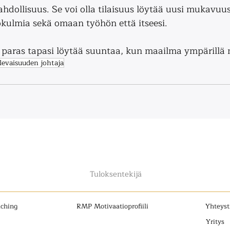
ollisuus. Se voi olla tilaisuus löytää uusi mukavuus
ökulmia sekä omaan työhön että itseesi. 
n paras tapasi löytää suuntaa, kun maailma ympärillä
levaisuuden johtaja
Tuloksentekijä
ching
RMP Motivaatioprofiili
Yhteyst
Yritys