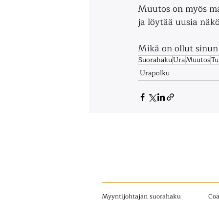
Muutos on myös mahd
ja löytää uusia näk
Mikä on ollut sinu
Suorahaku
Ura
Muutos
Tu
Urapolku
Myyntijohtajan suorahaku
Coa