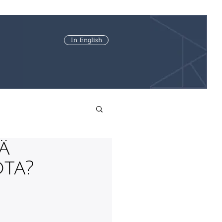
In English
ä
ota?