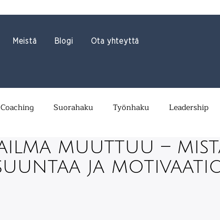
Meistä
Blogi
Ota yhteyttä
Coaching
Suorahaku
Työnhaku
Leadership
ilma muuttuu – mist
suuntaa ja motivaati