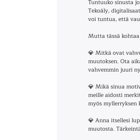
Tuntuuko sinusta j
Tekoäly, digitalisaat
voi tuntua, että vau
Mutta tässä kohtaa 
💎 Mitkä ovat vahvuu
muutoksen. Ota aika
vahvemmin juuri ny
💎 Mikä sinua motiv
meille aidosti merki
myös myllerryksen k
💎 Anna itsellesi l
muutosta. Tärkeintä 