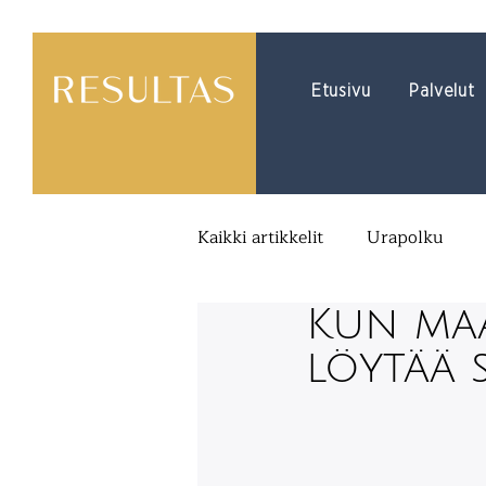
Etusivu
Palvelut
Kaikki artikkelit
Urapolku
Kun maa
Organisaatiokulttuuri
löytää 