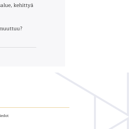
alue, kehittyä 
 muuttuu?
iedot