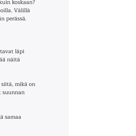
kuin koskaan? 
illa. Välillä 
än perässä. 
tavat läpi 
ää näitä 
siitä, mikä on 
ät suunnan 
llä samaa 