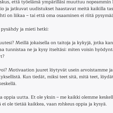
oskus, että työelämä ympärilläsi muuttuu nopeammin 
io ja jatkuvat uudistukset haastavat meitä kaikilla taso
hti on liikaa – tai että oma osaaminen ei riitä pysymä
pysähdy ja mieti hetki: 
tesi? Meillä jokaisella on taitoja ja kykyjä, jotka kan
a tunnistaa ne ja kysy itseltäsi: miten voisin hyödynt
t? 
oi? Motivaation juuret löytyvät usein arvoistamme ja 
tyksellistä. Kun tiedät, miksi teet sitä, mitä teet, löyd
eskellä. 
upa oppia uutta. Et ole yksin – me kaikki olemme keske
ei ole tietää kaikkea, vaan rohkeus oppia ja kysyä. 